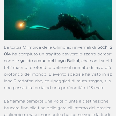
La torcia Olimpica delle Olimpiadi invernali di
Sochi 2
014
ha compiuto un tragitto davvero bizzarro percorr
endo le
gelide acque del Lago Baikal
, che con i suoi 1
642 metri di profondità detiene il primato di lago più
profondo del mondo. L’evento speciale ha visto in az
ione 3 tedofori che, equipaggiati di muta stagna, si s
ono passati la torcia ad una profondità di 13 metri.
La fiamma olimpica una volta giunta a destinazione
brucerà fino alla fine delle gare all’interno del bracier
e olimpico, ma è importante che, come vuole la tradi