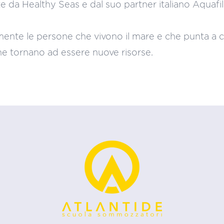
 da Healthy Seas e dal suo partner italiano Aquafil c
ente le persone che vivono il mare e che punta a c
 che tornano ad essere nuove risorse.