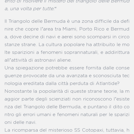
ento di risolvere il mistero del triangolo delle Bermud
a, una volta per tutte.
“
Il Triangolo delle Bermuda è una zona difficile da defi
nire che copre l’area tra Miami, Porto Rico e Bermud
a, dove decine di navi e aerei sono scomparsi in circo
stanze strane. La cultura popolare ha attribuito le mo
lte sparizioni a fenomeni soprannaturali, e addirittura
all’attività di astronavi aliene.
Una spiegazione potrebbe essere fornita dalle conse
guenze provocate da una avanzata e sconosciuta tec
nologia ereditata dalla città perduta di Atlantide?
Nonostante la popolarità di queste strane teorie, la m
aggior parte degli scienziati non riconoscono l’esiste
nza del Triangolo delle Bermuda, e puntano il dito co
ntro gli errori umani e fenomeni naturali per le sparizi
oni delle navi.
La ricomparsa del misterioso SS Cotopaxi, tuttavia, h