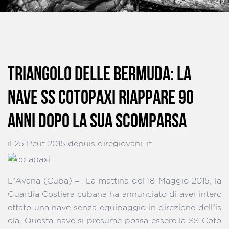
TRIANGOLO DELLE BERMUDA: LA
NAVE SS COTOPAXI RIAPPARE 90
ANNI DOPO LA SUA SCOMPARSA
il 25 Peut 2015 depuis diregiovani .it
L’Avana (Cuba) – La mattina del 18 Maggio 2015, la
Guardia Costiera cubana ha annunciato di aver interc
ettato una nave senza equipaggio in direzione dell’is
ola. Questa nave si presume possa essere la SS Coto