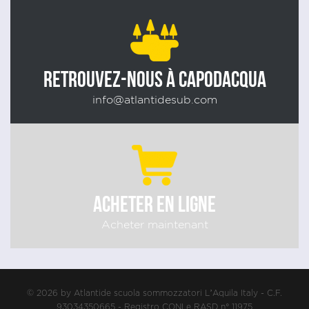
RETROUVEZ-NOUS À CAPODACQUA
info@atlantidesub.com
ACHETER EN LIGNE
Acheter maintenant
© 2026 by Atlantide scuola sommozzatori L’Aquila Italy - C.F.
93034350665 - Registro CONI e RASD n° 11975