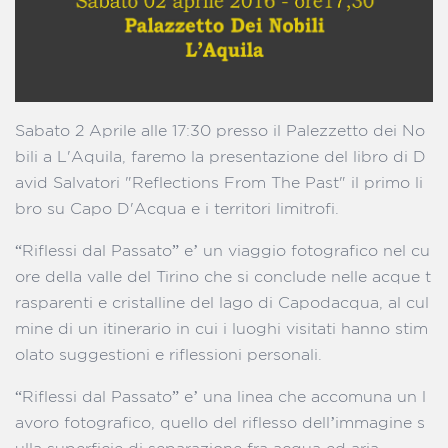
Sabato 2 Aprile alle 17:30 presso il Palezzetto dei No
bili a L'Aquila, faremo la presentazione del libro di D
avid Salvatori "Reflections From The Past" il primo li
bro su Capo D'Acqua e i territori limitrofi.
“Riflessi dal Passato” e’ un viaggio fotografico nel cu
ore della valle del Tirino che si conclude nelle acque t
rasparenti e cristalline del lago di Capodacqua, al cul
mine di un itinerario in cui i luoghi visitati hanno stim
olato suggestioni e riflessioni personali.
“Riflessi dal Passato” e’ una linea che accomuna un l
avoro fotografico, quello del riflesso dell’immagine s