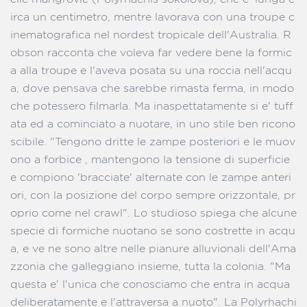
irca un centimetro, mentre lavorava con una troupe c
inematografica nel nordest tropicale dell'Australia. R
obson racconta che voleva far vedere bene la formic
a alla troupe e l'aveva posata su una roccia nell'acqu
a, dove pensava che sarebbe rimasta ferma, in modo
che potessero filmarla. Ma inaspettatamente si e' tuff
ata ed a cominciato a nuotare, in uno stile ben ricono
scibile. "Tengono dritte le zampe posteriori e le muov
ono a forbice , mantengono la tensione di superficie
e compiono 'bracciate' alternate con le zampe anteri
ori, con la posizione del corpo sempre orizzontale, pr
oprio come nel crawl". Lo studioso spiega che alcune
specie di formiche nuotano se sono costrette in acqu
a, e ve ne sono altre nelle pianure alluvionali dell'Ama
zzonia che galleggiano insieme, tutta la colonia. "Ma
questa e' l'unica che conosciamo che entra in acqua
deliberatamente e l'attraversa a nuoto". La Polyrhachi