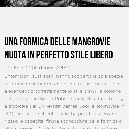
UNA FORMICA DELLE MANGROVIE
NUOTA IN PERFETTO STILE LIBERO
il 15 Mars 2006 depuis ANSA
Entomologi australiani hanno scoperto la sola specie
di formiche al mondo che nuota naturalmente - e lo f
a eseguendo correttamente lo stile crawl . Il biologo
dell'evoluzione Simon Robson, della Scuola di biologi
a tropicale dell'universita' James Cook a Townsville, n
el Queensland settentrionale, ha potuto osservare pe
r caso le capacita' finora sconosciute della formica d
elle mangrovie (Polyrhachis sokolova), che e' lunga c