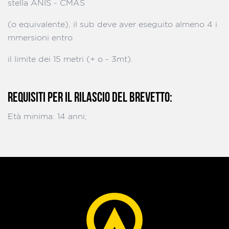
stella ANIS - CMAS
(o equivalente), il sub deve aver eseguito almeno 4 i
mmersioni entro
il limite dei 15 metri (+ o - 3mt).
REQUISITI PER IL RILASCIO DEL BREVETTO:
Età minima: 14 anni;