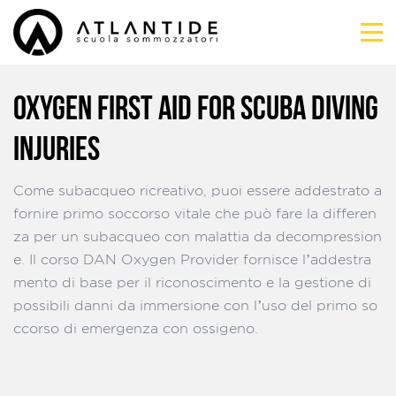
OXYGEN FIRST AID FOR SCUBA DIVING
INJURIES
Come subacqueo ricreativo, puoi essere addestrato a
fornire primo soccorso vitale che può fare la differen
za per un subacqueo con malattia da decompression
e. Il corso DAN Oxygen Provider fornisce l’addestra
mento di base per il riconoscimento e la gestione di
possibili danni da immersione con l’uso del primo so
ccorso di emergenza con ossigeno.