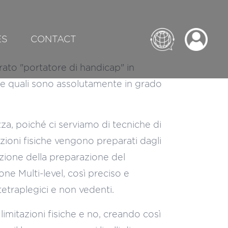
ES
CONTACT
erato "portatore di handicap" in
le quali sono assolutamente in grado
a, poiché ci serviamo di tecniche di
zioni fisiche vengono preparati dagli
azione della preparazione del
ne Multi-level, così preciso e
tetraplegici e non vedenti.
mitazioni fisiche e no, creando così