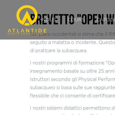
BREVETTO "OPEN W
NOUS
COURS
CAPOD
Nei paesi occidentali si stima che il 1
seguito a malattia o incidente. Quest
di praticare la subacquea.
I nostri programmi di formazione "Op
insegnamento basate su oltre 25 anni d
Istruttori secondo gli Physical Perfor
subacqueo si basa sulle sue raggiunte c
flessibile che ci consente di certifica
I nostri sistemi didattici permettono