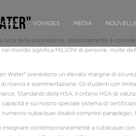
ATER"
ACQUA
VOYAGES
MEDIA
NOUVELL
5% circa della popolazione, statisticamente è consid
o nel mondo significa MILIONI di persone, molte del
en Water" prevedono un elevato margine di sicurezz
i ricerca e sperimentazione. Gli studenti con limita
mance, Standards della HSA. Il criterio HSA di valut
apacità e sul nostro speciale sistema di certificazio
re numerosi subacquei disabili compresi paraplegici, 
 di insegnare contemporaneamente a subacquei con li