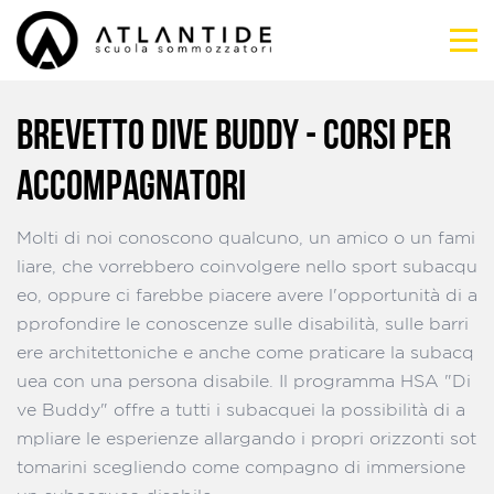
BREVETTO DIVE BUDDY - CORSI PER
ACCOMPAGNATORI
Molti di noi conoscono qualcuno, un amico o un fami
liare, che vorrebbero coinvolgere nello sport subacqu
eo, oppure ci farebbe piacere avere l'opportunità di a
pprofondire le conoscenze sulle disabilità, sulle barri
ere architettoniche e anche come praticare la subacq
uea con una persona disabile. Il programma HSA "Di
ve Buddy" offre a tutti i subacquei la possibilità di a
mpliare le esperienze allargando i propri orizzonti sot
tomarini scegliendo come compagno di immersione