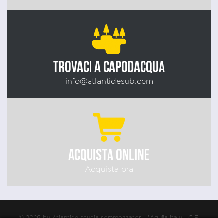
TROVACI A CAPODACQUA
info@atlantidesub.com
ACQUISTA ONLINE
Acquista ora
© 2026 by Atlantide scuola sommozzatori L’Aquila Italy - C.F.