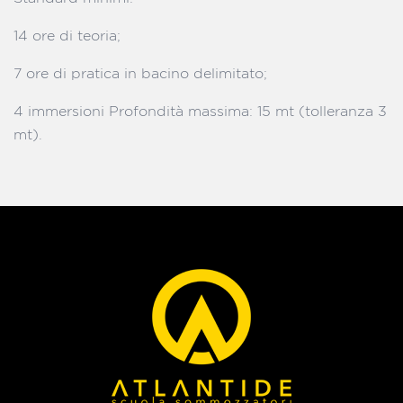
14 ore di teoria;
7 ore di pratica in bacino delimitato;
4 immersioni Profondità massima: 15 mt (tolleranza 3
mt).