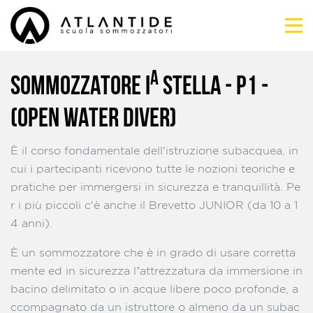
A
SOMMOZZATORE I
STELLA - P1 -
(OPEN WATER DIVER)
È il corso fondamentale dell'istruzione subacquea, in
cui i partecipanti ricevono tutte le nozioni teoriche e
pratiche per immergersi in sicurezza e tranquillità. Pe
r i più piccoli c'è anche il Brevetto JUNIOR (da 10 a 1
4 anni).
È un sommozzatore che è in grado di usare corretta
mente ed in sicurezza l’attrezzatura da immersione in
bacino delimitato o in acque libere poco profonde, a
ccompagnato da un istruttore o almeno da un subac