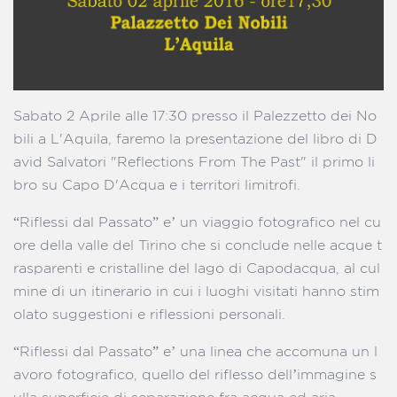
Sabato 2 Aprile alle 17:30 presso il Palezzetto dei No
bili a L'Aquila, faremo la presentazione del libro di D
avid Salvatori "Reflections From The Past" il primo li
bro su Capo D'Acqua e i territori limitrofi.
“Riflessi dal Passato” e’ un viaggio fotografico nel cu
ore della valle del Tirino che si conclude nelle acque t
rasparenti e cristalline del lago di Capodacqua, al cul
mine di un itinerario in cui i luoghi visitati hanno stim
olato suggestioni e riflessioni personali.
“Riflessi dal Passato” e’ una linea che accomuna un l
avoro fotografico, quello del riflesso dell’immagine s