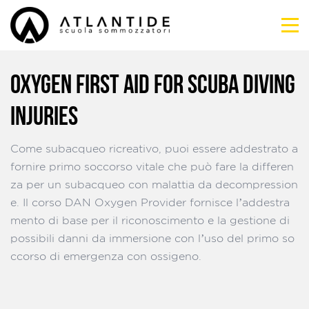
OXYGEN FIRST AID FOR SCUBA DIVING
INJURIES
Come subacqueo ricreativo, puoi essere addestrato a
fornire primo soccorso vitale che può fare la differen
za per un subacqueo con malattia da decompression
e. Il corso DAN Oxygen Provider fornisce l’addestra
mento di base per il riconoscimento e la gestione di
possibili danni da immersione con l’uso del primo so
ccorso di emergenza con ossigeno.